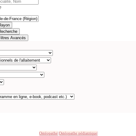
e
Rayon
Recherche
Filtres Avancés
Ostéopathe
Ostéopathe pédiatrique