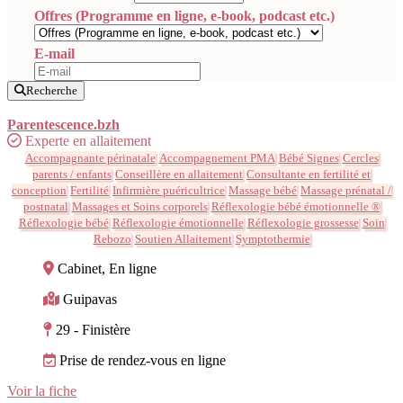
Offres (Programme en ligne, e-book, podcast etc.)
E-mail
Recherche
Parentescence.bzh
Experte en allaitement
Accompagnante périnatale
Accompagnement PMA
Bébé Signes
Cercles
parents / enfants
Conseillère en allaitement
Consultante en fertilité et
conception
Fertilité
Infirmière puéricultrice
Massage bébé
Massage prénatal /
postnatal
Massages et Soins corporels
Réflexologie bébé émotionnelle ®
Réflexologie bébé
Réflexologie émotionnelle
Réflexologie grossesse
Soin
Rebozo
Soutien Allaitement
Symptothermie
Cabinet, En ligne
Guipavas
29 - Finistère
Prise de rendez-vous en ligne
Voir la fiche