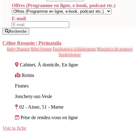
Offres (Programme en ligne, e-book, podcast etc.)
E-mail
Recherche
Céline Rosquin | Périnatalia
Baby Planner
Bébé Signes
Facilitatrice d'allaitement
Monitrice de portage
Sophrologue
Cabinet, À domicile, En ligne
Reims
Fismes
Jonchery-sur-Vesle
02 - Aisne, 51 - Marne
Prise de rendez-vous en ligne
Voir la fiche