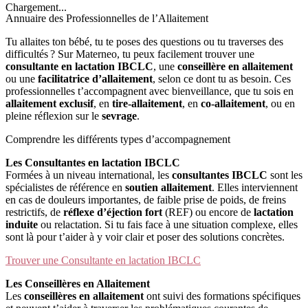
Chargement...
Annuaire des Professionnelles de l’Allaitement
Tu allaites ton bébé, tu te poses des questions ou tu traverses des
difficultés ? Sur Materneo, tu peux facilement trouver une
consultante en lactation IBCLC
, une
conseillère en allaitement
ou une
facilitatrice d’allaitement
, selon ce dont tu as besoin. Ces
professionnelles t’accompagnent avec bienveillance, que tu sois en
allaitement exclusif
, en
tire-allaitement
, en
co-allaitement
, ou en
pleine réflexion sur le
sevrage
.
Comprendre les différents types d’accompagnement
Les Consultantes en lactation IBCLC
Formées à un niveau international, les
consultantes IBCLC
sont les
spécialistes de référence en
soutien allaitement
. Elles interviennent
en cas de douleurs importantes, de faible prise de poids, de freins
restrictifs, de
réflexe d’éjection fort
(REF) ou encore de
lactation
induite
ou relactation. Si tu fais face à une situation complexe, elles
sont là pour t’aider à y voir clair et poser des solutions concrètes.
Trouver une Consultante en lactation IBCLC
Les Conseillères en Allaitement
Les
conseillères en allaitement
ont suivi des formations spécifiques