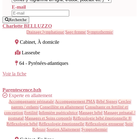
E-mail
Recherche
Charlotte BELLUZZO
Drainage lymphatique
Sage-femme
Symptothermie
Cabinet, À domicile
Lasseube
64 - Pyrénées-atlantiques
Voir la fiche
Parentescence.bzh
Experte en allaitement
Accompagnante périnatale
Accompagnement PMA
Bébé Signes
Cercles
parents / enfants
Conseillère en allaitement
Consultante en fertilité et
conception
Fertilité
Infirmière puéricultrice
Massage bébé
Massage prénatal /
postnatal
Massages et Soins corporels
Réflexologie bébé émotionnelle ®
Réflexologie bébé
Réflexologie émotionnelle
Réflexologie grossesse
Soin
Rebozo
Soutien Allaitement
Symptothermie