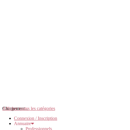
Chargement...
Afficher toutes les catégories
Connexion / Inscription
Annuaire
Professionnels