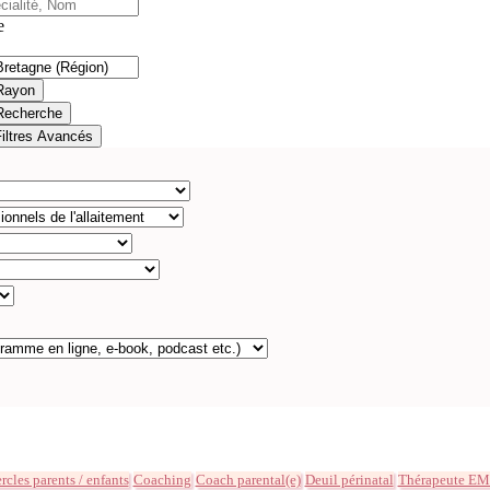
e
Rayon
Recherche
Filtres Avancés
rcles parents / enfants
Coaching
Coach parental(e)
Deuil périnatal
Thérapeute E