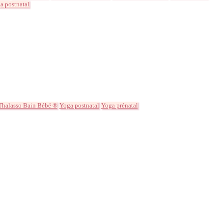
a postnatal
Thalasso Bain Bébé ®
Yoga postnatal
Yoga prénatal