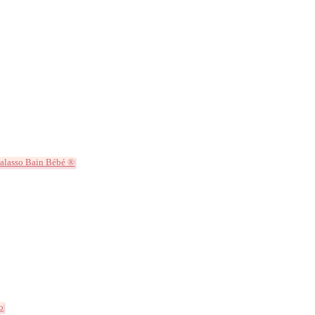
alasso Bain Bébé ®
o