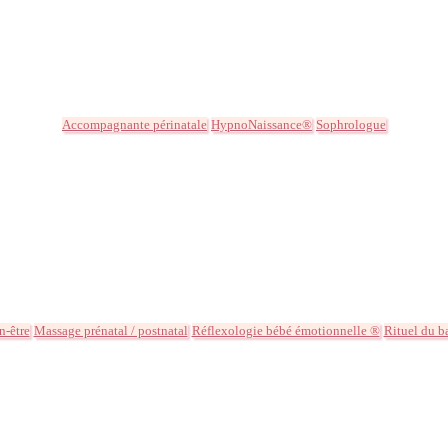
Accompagnante périnatale
HypnoNaissance®
Sophrologue
n-être
Massage prénatal / postnatal
Réflexologie bébé émotionnelle ®
Rituel du b