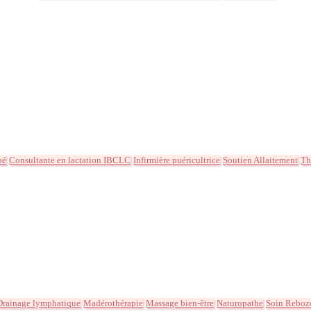
bé
Consultante en lactation IBCLC
Infirmière puéricultrice
Soutien Allaitement
Th
Drainage lymphatique
Madérothérapie
Massage bien-être
Naturopathe
Soin Reboz