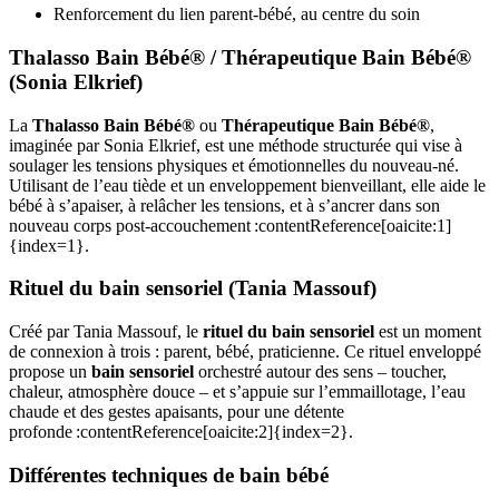
Renforcement du lien parent‑bébé, au centre du soin
Thalasso Bain Bébé® / Thérapeutique Bain Bébé®
(Sonia Elkrief)
La
Thalasso Bain Bébé®
ou
Thérapeutique Bain Bébé®
,
imaginée par Sonia Elkrief, est une méthode structurée qui vise à
soulager les tensions physiques et émotionnelles du nouveau-né.
Utilisant de l’eau tiède et un enveloppement bienveillant, elle aide le
bébé à s’apaiser, à relâcher les tensions, et à s’ancrer dans son
nouveau corps post-accouchement :contentReference[oaicite:1]
{index=1}.
Rituel du bain sensoriel (Tania Massouf)
Créé par Tania Massouf, le
rituel du bain sensoriel
est un moment
de connexion à trois : parent, bébé, praticienne. Ce rituel enveloppé
propose un
bain sensoriel
orchestré autour des sens – toucher,
chaleur, atmosphère douce – et s’appuie sur l’emmaillotage, l’eau
chaude et des gestes apaisants, pour une détente
profonde :contentReference[oaicite:2]{index=2}.
Différentes techniques de bain bébé