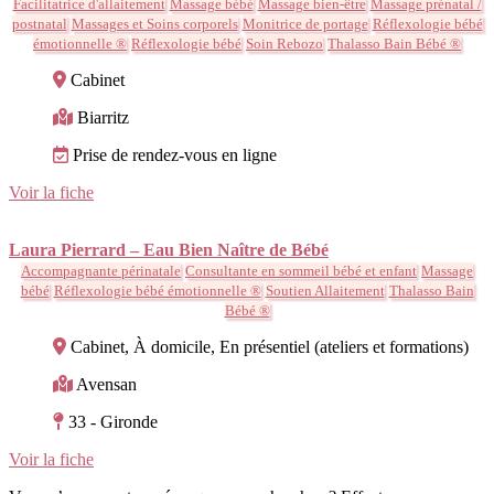
Facilitatrice d'allaitement
Massage bébé
Massage bien-être
Massage prénatal /
postnatal
Massages et Soins corporels
Monitrice de portage
Réflexologie bébé
émotionnelle ®
Réflexologie bébé
Soin Rebozo
Thalasso Bain Bébé ®
Cabinet
Biarritz
Prise de rendez-vous en ligne
Voir la fiche
Laura Pierrard – Eau Bien Naître de Bébé
Accompagnante périnatale
Consultante en sommeil bébé et enfant
Massage
bébé
Réflexologie bébé émotionnelle ®
Soutien Allaitement
Thalasso Bain
Bébé ®
Cabinet, À domicile, En présentiel (ateliers et formations)
Avensan
33 - Gironde
Voir la fiche