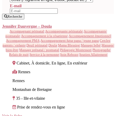
E-mail
Recherche
Jennifer Dauvergne – Doula
Accompagnant périnatal
Accompagnante périnatale
Accompagnante
postnatale
Accompagnement à la césarienne
Accompagnement émotionnel
Accompagnement PMA
Accompagnement futur papa / jeune papa
Cercles
parents / enfants
Deuil périnatal
Doula
Mama Blessing
Massage bébé
Massage
bien-être
Massage prénatal / postnatal
Pédagogie Montessori
Photographe
Relais de nuit
Service à la personne
Soin Rebozo
Soutien Allaitement
Cabinet, À domicile, En ligne, En extérieur
Rennes
Rennes
Montauban de Bretagne
35 - Ille-et-vilaine
Prise de rendez-vous en ligne
Voir la fiche