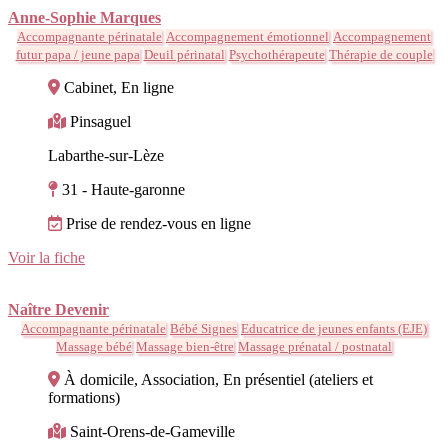
Anne-Sophie Marques
Accompagnante périnatale
Accompagnement émotionnel
Accompagnement
futur papa / jeune papa
Deuil périnatal
Psychothérapeute
Thérapie de couple
Cabinet, En ligne
Pinsaguel
Labarthe-sur-Lèze
31 - Haute-garonne
Prise de rendez-vous en ligne
Voir la fiche
Naître Devenir
Accompagnante périnatale
Bébé Signes
Educatrice de jeunes enfants (EJE)
Massage bébé
Massage bien-être
Massage prénatal / postnatal
À domicile, Association, En présentiel (ateliers et
formations)
Saint-Orens-de-Gameville