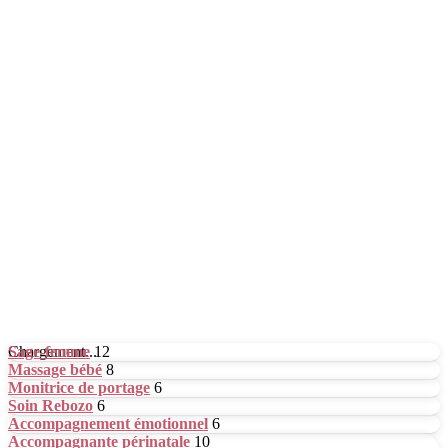
Chargement...
Sage-femme
12
Massage bébé
8
Monitrice de portage
6
Soin Rebozo
6
Accompagnement émotionnel
6
Accompagnante périnatale
10