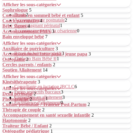
Afficher les sous-catégories
Sophrologue
5
Doula
2
Consultante en sommeil bébé et enfant
5
Accompagnante postnatale
2
Coach parental(e)
4
Accompagnant périnatal
1
Bébé Signes
4
Accompagnement à la césarienne
0
Accompagnement PMA
3
Bain enveloppé bébé
7
Afficher les sous-catégories
Auxiliaire de puériculture
3
Rituel du bain sensoriel®
3
Accompagnement futur papa / jeune papa
3
Thalasso Bain Bébé ®
1
Ostéopathe
2
Cercles parents / enfants
2
Soutien Allaitement
14
Afficher les sous-catégories
Kinésithérapeute
3
Consultante en lactation IBCLC
6
Afficher les sous-catégories
Freins restrictifs buccaux
3
Deuil périnatal
2
Conseillère en allaitement
3
Kiné pédiatrique
1
Photographe
2
Facilitatrice d'allaitement
0
Cuisine postnatale / Traiteur Post-Partum
2
Thérapie de couple
2
Accompagnement en santé sexuelle infantile
2
Haptonomie
2
Traiteur Bébé / Enfant
2
Ostéopathe pédiatrique
1