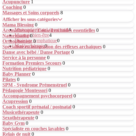
Acupuncture
1
Coaching
0
Massages et Soins corporels
8
Afficher les sous-catégories
Mama Blessing
0
Massage prénatal / postnatal
4
Aromathérapie / Conseil en huiles essentielles
0
Massage bien-être
4
Naturopathe
0
Drainage lymphatique
0
Orthophoniste
0
Madérothérapie
0
Spécialiste en intégration des réflexes archaïques
0
Danse avec bébé / Danse Portage
0
Service à la personne
0
Formation Premiers Secours
0
Nutrition pédiatrique
0
Baby Planner
0
Pilates
0
SPM - Syndrome Prémenstruel
0
Pédagogie Montessori
0
Accompagnement psychocorporel
0
Acupression
0
Coach sportif prénatal / postnatal
0
Musicothérapeute
0
Sexothérapeute
0
Baby Gym
0
Spécialiste en couches lavables
0
Relais de nuit
0