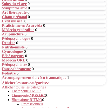
Soins du visage
0
Symptothermie
0
Art-thérapeute
0
Chant prénatal
0
Eveil musical
0
Praticienne en Ayurvéda
0
Médecin généraliste
0
Acupuncture
0
Pédopsychologue
0
Dentiste
0
Nutritionniste
0
Gynécologue
0
Bébé nageurs
0
Médecin ORL
0
Pédopsychiatre
0
Danse-thérapeute
0
Pédiatre
0
Accompagnement du vécu traumatique
1
Afficher les sous-catégories
Afficher toutes les catégories
Thérapeute EMDR
1
Thérapeute MOSAIC
Connexion / Inscription
0
Thérapeute RITMO
Annuaire
0
Professionnels