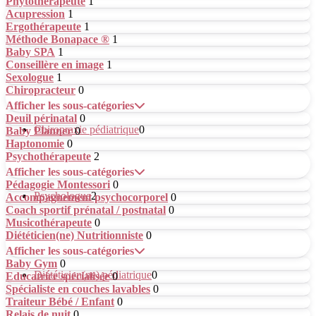
Phytothérapeute
1
Acupression
1
Ergothérapeute
1
Méthode Bonapace ®
1
Baby SPA
1
Conseillère en image
1
Sexologue
1
Chiropracteur
0
Afficher les sous-catégories
Deuil périnatal
0
Chiropraxie pédiatrique
0
Baby Planner
0
Haptonomie
0
Psychothérapeute
2
Afficher les sous-catégories
Pédagogie Montessori
0
Psychologue
2
Accompagnement psychocorporel
0
Coach sportif prénatal / postnatal
0
Musicothérapeute
0
Diététicien(ne) Nutritionniste
0
Afficher les sous-catégories
Baby Gym
0
Diététicien(ne) pédiatrique
0
Educatrice spécialisée
0
Spécialiste en couches lavables
0
Traiteur Bébé / Enfant
0
Relais de nuit
0