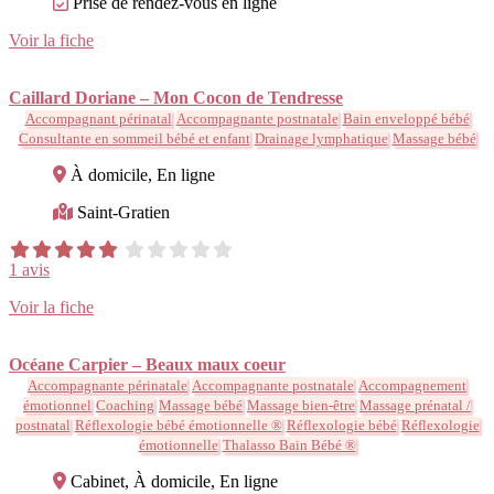
Prise de rendez-vous en ligne
Voir la fiche
Caillard Doriane – Mon Cocon de Tendresse
Accompagnant périnatal
Accompagnante postnatale
Bain enveloppé bébé
Consultante en sommeil bébé et enfant
Drainage lymphatique
Massage bébé
À domicile, En ligne
Saint-Gratien
1 avis
Voir la fiche
Océane Carpier – Beaux maux coeur
Accompagnante périnatale
Accompagnante postnatale
Accompagnement
émotionnel
Coaching
Massage bébé
Massage bien-être
Massage prénatal /
postnatal
Réflexologie bébé émotionnelle ®
Réflexologie bébé
Réflexologie
émotionnelle
Thalasso Bain Bébé ®
Cabinet, À domicile, En ligne