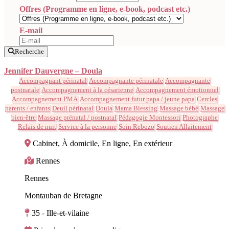
Offres (Programme en ligne, e-book, podcast etc.)
E-mail
Recherche
Jennifer Dauvergne – Doula
Accompagnant périnatal
Accompagnante périnatale
Accompagnante
postnatale
Accompagnement à la césarienne
Accompagnement émotionnel
Accompagnement PMA
Accompagnement futur papa / jeune papa
Cercles
parents / enfants
Deuil périnatal
Doula
Mama Blessing
Massage bébé
Massage
bien-être
Massage prénatal / postnatal
Pédagogie Montessori
Photographe
Relais de nuit
Service à la personne
Soin Rebozo
Soutien Allaitement
Cabinet, À domicile, En ligne, En extérieur
Rennes
Rennes
Montauban de Bretagne
35 - Ille-et-vilaine