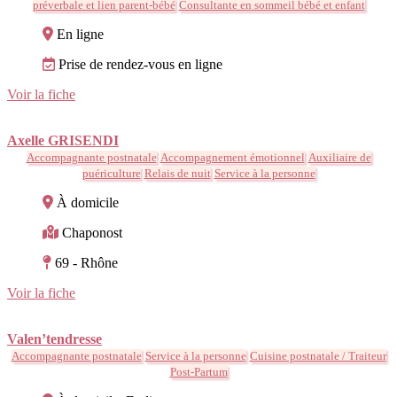
préverbale et lien parent-bébé
Consultante en sommeil bébé et enfant
En ligne
Prise de rendez-vous en ligne
Voir la fiche
Axelle GRISENDI
Accompagnante postnatale
Accompagnement émotionnel
Auxiliaire de
puériculture
Relais de nuit
Service à la personne
À domicile
Chaponost
69 - Rhône
Voir la fiche
Valen’tendresse
Accompagnante postnatale
Service à la personne
Cuisine postnatale / Traiteur
Post-Partum