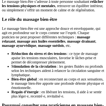
Le massage bien-être s’adresse à toute personne souhaitant
relâcher
les tensions physiques et mentales
, retrouver un équilibre intérieur,
ou simplement s’offrir un moment de calme et de régénération.
Le rôle du massage bien-être
Le massage bien-être est une approche douce et enveloppante, qui
agit en profondeur sur le corps comme sur l’esprit. Chaque
praticien·ne peut proposer différentes techniques :
massage
relaxant
,
massage aux huiles essentielles
,
massage drainant
,
massage ayurvédique
,
massage suédois
, etc.
Réduction du stress et des tensions
: ce type de massage
apaise les tensions musculaires, favorise le lâcher-prise et
permet de décompresser pleinement.
Stimulation de la circulation
: les gestes fluides ou profonds
selon les techniques aident à relancer la circulation sanguine et
lymphatique.
Bien-être global
: en reconnectant au corps et aux sensations,
le massage bien-être apporte une profonde détente physique et
émotionnelle.
Regain d’énergie
: en libérant les tensions, il aide à se sentir
plus léger·e, recentré·e, revitalisé·e.
Pourquoi consulter une praticienne en massage bien-