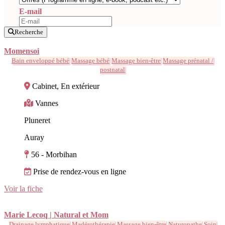
E-mail
Recherche
Momensoi
Bain enveloppé bébé
Massage bébé
Massage bien-être
Massage prénatal /
postnatal
Cabinet, En extérieur
Vannes
Pluneret
Auray
56 - Morbihan
Prise de rendez-vous en ligne
Voir la fiche
Marie Lecoq | Natural et Mom
Drainage lymphatique
Madérothérapie
Massage bien-être
Naturopathe
Soin