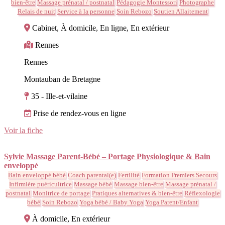
bien-être
Massage prénatal / postnatal
Pédagogie Montessori
Photographe
Relais de nuit
Service à la personne
Soin Rebozo
Soutien Allaitement
Cabinet, À domicile, En ligne, En extérieur
Rennes
Rennes
Montauban de Bretagne
35 - Ille-et-vilaine
Prise de rendez-vous en ligne
Voir la fiche
Sylvie Massage Parent-Bébé – Portage Physiologique & Bain
enveloppé
Bain enveloppé bébé
Coach parental(e)
Fertilité
Formation Premiers Secours
Infirmière puéricultrice
Massage bébé
Massage bien-être
Massage prénatal /
postnatal
Monitrice de portage
Pratiques alternatives & bien-être
Réflexologie
bébé
Soin Rebozo
Yoga bébé / Baby Yoga
Yoga Parent/Enfant
À domicile, En extérieur