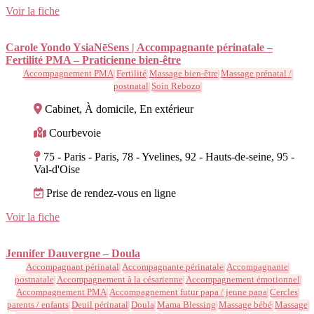
Voir la fiche
Carole Yondo YsiaNēSens | Accompagnante périnatale –
Fertilité PMA – Praticienne bien-être
Accompagnement PMA
Fertilité
Massage bien-être
Massage prénatal /
postnatal
Soin Rebozo
Cabinet, À domicile, En extérieur
Courbevoie
75 - Paris - Paris, 78 - Yvelines, 92 - Hauts-de-seine, 95 -
Val-d'Oise
Prise de rendez-vous en ligne
Voir la fiche
Jennifer Dauvergne – Doula
Accompagnant périnatal
Accompagnante périnatale
Accompagnante
postnatale
Accompagnement à la césarienne
Accompagnement émotionnel
Accompagnement PMA
Accompagnement futur papa / jeune papa
Cercles
parents / enfants
Deuil périnatal
Doula
Mama Blessing
Massage bébé
Massage