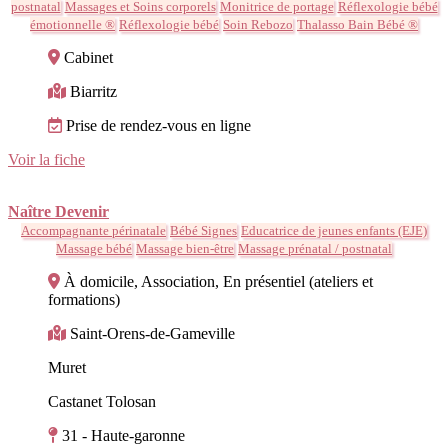
postnatal
Massages et Soins corporels
Monitrice de portage
Réflexologie bébé
émotionnelle ®
Réflexologie bébé
Soin Rebozo
Thalasso Bain Bébé ®
Cabinet
Biarritz
Prise de rendez-vous en ligne
Voir la fiche
Naître Devenir
Accompagnante périnatale
Bébé Signes
Educatrice de jeunes enfants (EJE)
Massage bébé
Massage bien-être
Massage prénatal / postnatal
À domicile, Association, En présentiel (ateliers et
formations)
Saint-Orens-de-Gameville
Muret
Castanet Tolosan
31 - Haute-garonne