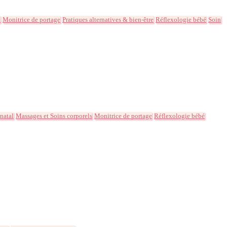
l
Monitrice de portage
Pratiques alternatives & bien-être
Réflexologie bébé
Soin
natal
Massages et Soins corporels
Monitrice de portage
Réflexologie bébé