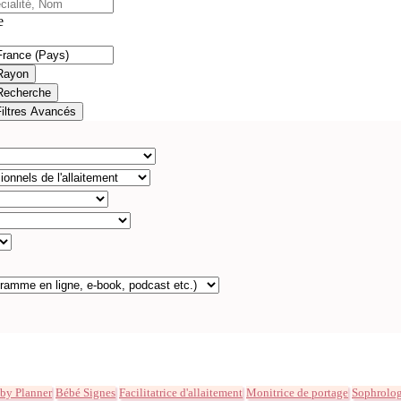
e
Rayon
Recherche
Filtres Avancés
by Planner
Bébé Signes
Facilitatrice d'allaitement
Monitrice de portage
Sophrolo