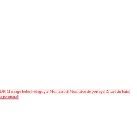
MDR
Massage bébé
Pédagogie Montessori
Monitrice de portage
Rituel du bain
a postnatal