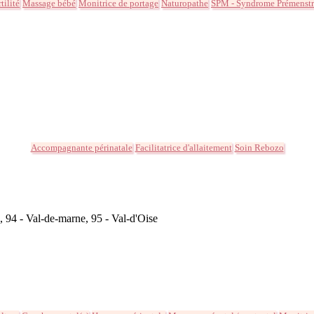
tilité
Massage bébé
Monitrice de portage
Naturopathe
SPM - Syndrome Prémenstr
Accompagnante périnatale
Facilitatrice d'allaitement
Soin Rebozo
s, 94 - Val-de-marne, 95 - Val-d'Oise