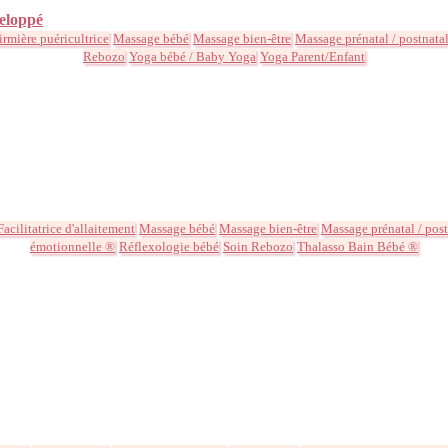
eloppé
irmière puéricultrice
Massage bébé
Massage bien-être
Massage prénatal / postnata
Rebozo
Yoga bébé / Baby Yoga
Yoga Parent/Enfant
Facilitatrice d'allaitement
Massage bébé
Massage bien-être
Massage prénatal / post
émotionnelle ®
Réflexologie bébé
Soin Rebozo
Thalasso Bain Bébé ®