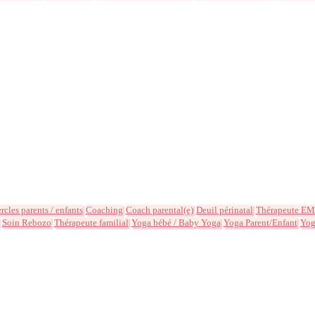
rcles parents / enfants
Coaching
Coach parental(e)
Deuil périnatal
Thérapeute E
Soin Rebozo
Thérapeute familial
Yoga bébé / Baby Yoga
Yoga Parent/Enfant
Yog