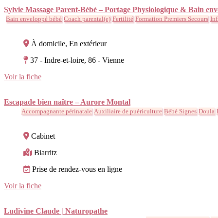
Sylvie Massage Parent-Bébé – Portage Physiologique & Bain env
Bain enveloppé bébé
Coach parental(e)
Fertilité
Formation Premiers Secours
Inf
À domicile, En extérieur
37 - Indre-et-loire, 86 - Vienne
Voir la fiche
Escapade bien naître – Aurore Montal
Accompagnante périnatale
Auxiliaire de puériculture
Bébé Signes
Doula
Cabinet
Biarritz
Prise de rendez-vous en ligne
Voir la fiche
Ludivine Claude | Naturopathe