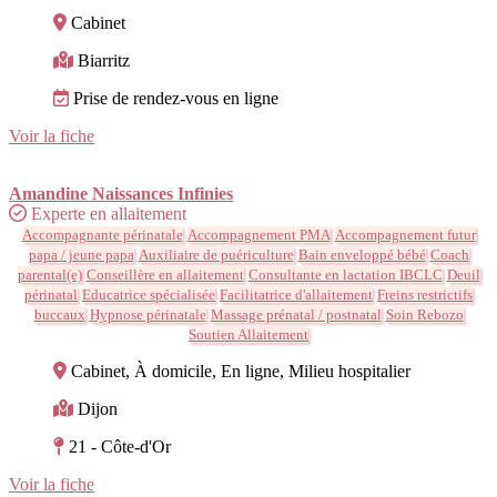
Cabinet
Biarritz
Prise de rendez-vous en ligne
Voir la fiche
Amandine Naissances Infinies
Experte en allaitement
Accompagnante périnatale
Accompagnement PMA
Accompagnement futur
papa / jeune papa
Auxiliaire de puériculture
Bain enveloppé bébé
Coach
parental(e)
Conseillère en allaitement
Consultante en lactation IBCLC
Deuil
périnatal
Educatrice spécialisée
Facilitatrice d'allaitement
Freins restrictifs
buccaux
Hypnose périnatale
Massage prénatal / postnatal
Soin Rebozo
Soutien Allaitement
Cabinet, À domicile, En ligne, Milieu hospitalier
Dijon
21 - Côte-d'Or
Voir la fiche