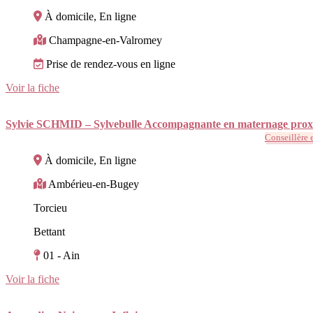
À domicile, En ligne
Champagne-en-Valromey
Prise de rendez-vous en ligne
Voir la fiche
Sylvie SCHMID – Sylvebulle Accompagnante en maternage prox
Conseillère 
À domicile, En ligne
Ambérieu-en-Bugey
Torcieu
Bettant
01 - Ain
Voir la fiche