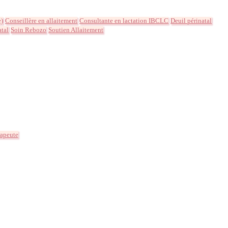
e)
Conseillère en allaitement
Consultante en lactation IBCLC
Deuil périnatal
atal
Soin Rebozo
Soutien Allaitement
rapeute