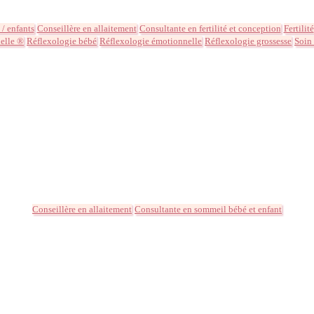
 / enfants
Conseillère en allaitement
Consultante en fertilité et conception
Fertilité
elle ®
Réflexologie bébé
Réflexologie émotionnelle
Réflexologie grossesse
Soin
Conseillère en allaitement
Consultante en sommeil bébé et enfant