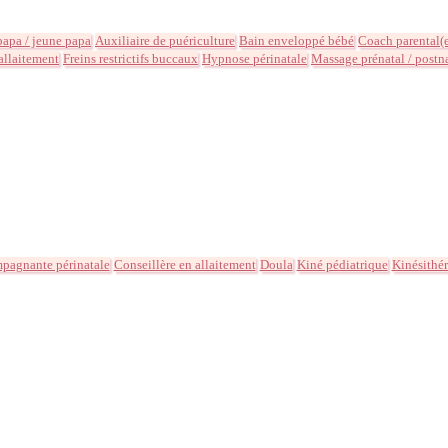
apa / jeune papa
Auxiliaire de puériculture
Bain enveloppé bébé
Coach parental(
'allaitement
Freins restrictifs buccaux
Hypnose périnatale
Massage prénatal / postn
pagnante périnatale
Conseillère en allaitement
Doula
Kiné pédiatrique
Kinésithé