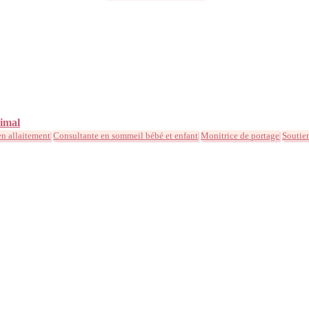
imal
en allaitement
Consultante en sommeil bébé et enfant
Monitrice de portage
Soutie