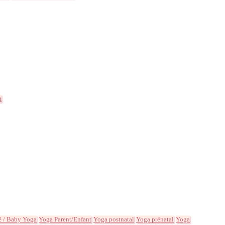
t
é / Baby Yoga
Yoga Parent/Enfant
Yoga postnatal
Yoga prénatal
Yoga