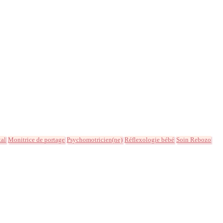
tal
Monitrice de portage
Psychomotricien(ne)
Réflexologie bébé
Soin Rebozo