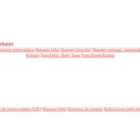
eloppé
irmière puéricultrice
Massage bébé
Massage bien-être
Massage prénatal / postnata
Rebozo
Yoga bébé / Baby Yoga
Yoga Parent/Enfant
 de jeunes enfants (EJE)
Massage bébé
Monitrice de portage
Réflexologie bébé é