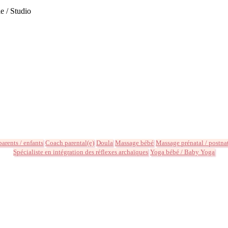
e / Studio
parents / enfants
Coach parental(e)
Doula
Massage bébé
Massage prénatal / postna
Spécialiste en intégration des réflexes archaïques
Yoga bébé / Baby Yoga