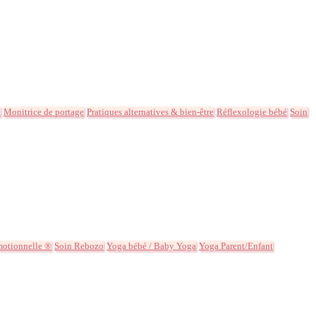
l
Monitrice de portage
Pratiques alternatives & bien-être
Réflexologie bébé
Soin
motionnelle ®
Soin Rebozo
Yoga bébé / Baby Yoga
Yoga Parent/Enfant