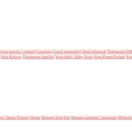
rcles parents / enfants
Coaching
Coach parental(e)
Deuil périnatal
Thérapeute E
Soin Rebozo
Thérapeute familial
Yoga bébé / Baby Yoga
Yoga Parent/Enfant
Yog
bé / Danse Portage
Doula
Massage bien-être
Massage prénatal / postnatal
Méthode