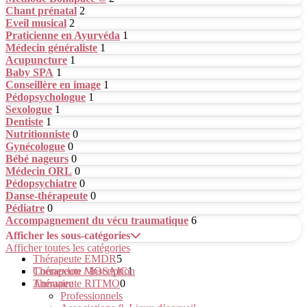
Chant prénatal
2
Eveil musical
2
Praticienne en Ayurvéda
1
Médecin généraliste
1
Acupuncture
1
Baby SPA
1
Conseillère en image
1
Pédopsychologue
1
Sexologue
1
Dentiste
1
Nutritionniste
0
Gynécologue
0
Bébé nageurs
0
Médecin ORL
0
Pédopsychiatre
0
Danse-thérapeute
0
Pédiatre
0
Accompagnement du vécu traumatique
6
Afficher les sous-catégories
Afficher toutes les catégories
Thérapeute EMDR
5
Thérapeute MOSAIC
Connexion / Inscription
1
Thérapeute RITMO
Annuaire
0
Professionnels