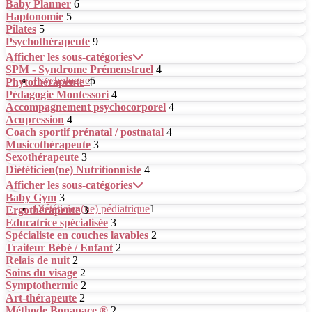
Baby Planner
6
Haptonomie
5
Pilates
5
Psychothérapeute
9
Afficher les sous-catégories
SPM - Syndrome Prémenstruel
4
Psychologue
5
Phytothérapeute
4
Pédagogie Montessori
4
Accompagnement psychocorporel
4
Acupression
4
Coach sportif prénatal / postnatal
4
Musicothérapeute
3
Sexothérapeute
3
Diététicien(ne) Nutritionniste
4
Afficher les sous-catégories
Baby Gym
3
Diététicien(ne) pédiatrique
1
Ergothérapeute
3
Educatrice spécialisée
3
Spécialiste en couches lavables
2
Traiteur Bébé / Enfant
2
Relais de nuit
2
Soins du visage
2
Symptothermie
2
Art-thérapeute
2
Méthode Bonapace ®
2