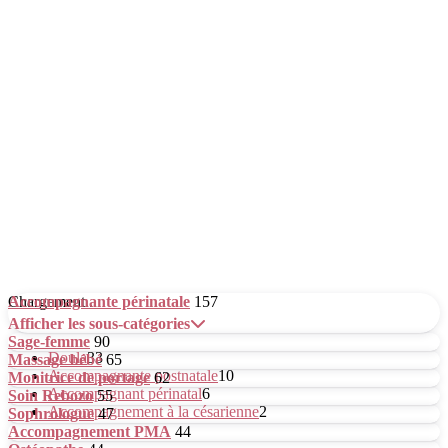
Chargement...
Accompagnante périnatale
157
Afficher les sous-catégories
Sage-femme
90
Doula
33
Massage bébé
65
Accompagnante postnatale
10
Monitrice de portage
62
Accompagnant périnatal
6
Soin Rebozo
55
Accompagnement à la césarienne
2
Sophrologue
47
Accompagnement PMA
44