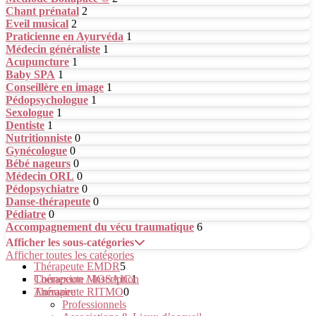
Chant prénatal
2
Eveil musical
2
Praticienne en Ayurvéda
1
Médecin généraliste
1
Acupuncture
1
Baby SPA
1
Conseillère en image
1
Pédopsychologue
1
Sexologue
1
Dentiste
1
Nutritionniste
0
Gynécologue
0
Bébé nageurs
0
Médecin ORL
0
Pédopsychiatre
0
Danse-thérapeute
0
Pédiatre
0
Accompagnement du vécu traumatique
6
Afficher les sous-catégories
Afficher toutes les catégories
Thérapeute EMDR
5
Thérapeute MOSAIC
Connexion / Inscription
1
Thérapeute RITMO
Annuaire
0
Professionnels