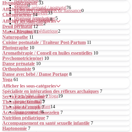
Hypnothérapeute
33
Shiatsu
0
Massage prénatal / postnatal
76
Afficher les sous-catégories
Mémoires prénatales et de naissance
0
Massage bien-être
33
Chiropracteur
14
Drainage lymphatique
5
Hypnose périnatale
8
Afficher les sous-catégories
Madérothérapie
2
Deuil périnatal
12
Chiropraxie pédiatrique
2
Mama Blessing
11
Naturopathe
11
Cuisine postnatale / Traiteur Post-Partum
11
Photographe
10
Aromathérapie / Conseil en huiles essentielles
10
Psychomotricien(ne)
10
Danse prénatale
10
Orthophoniste
9
Danse avec bébé / Danse Portage
8
Yoga
61
Afficher les sous-catégories
Spécialiste en intégration des réflexes archaïques
7
Yoga bébé / Baby Yoga
19
Service à la personne
7
Yoga prénatal
15
Thérapeute familial
7
Yoga Parent/Enfant
14
Thérapie de couple
7
Yoga postnatal
6
Accompagnement Snoezelen
7
Nutrition pédiatrique
7
Accompagnement en santé sexuelle infantile
7
Haptonomie
7