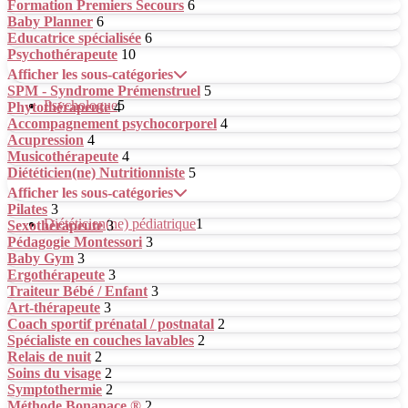
Formation Premiers Secours
6
Baby Planner
6
Educatrice spécialisée
6
Psychothérapeute
10
Afficher les sous-catégories
SPM - Syndrome Prémenstruel
5
Psychologue
5
Phytothérapeute
4
Accompagnement psychocorporel
4
Acupression
4
Musicothérapeute
4
Diététicien(ne) Nutritionniste
5
Afficher les sous-catégories
Pilates
3
Diététicien(ne) pédiatrique
1
Sexothérapeute
3
Pédagogie Montessori
3
Baby Gym
3
Ergothérapeute
3
Traiteur Bébé / Enfant
3
Art-thérapeute
3
Coach sportif prénatal / postnatal
2
Spécialiste en couches lavables
2
Relais de nuit
2
Soins du visage
2
Symptothermie
2
Méthode Bonapace ®
2